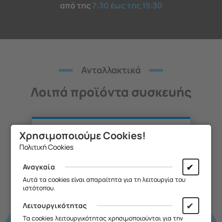
από της
7:30 έως της 15:30
Ανταλλακτικά
Λοιπά προϊόντα συσκευής
Χρησιμοποιούμε Cookies!
Θα θέλαμε να σας ενημερώσουμε ότι
Πολιτική Cookies
η επιχείρησή μας θα παραμείνει
κλειστή από
13/08 έως και 18/08
,
✔
Αναγκαία
λόγω καλοκαιρινών διακοπών.
Αυτά τα cookies είναι απαραίτητα για τη λειτουργία του
ιστότοπου.
Θα είμαστε ξανά κοντά σας από
19/08
.
✔
Λειτουργικότητας
Σας ευχαριστούμε για την
Τα cookies λειτουργικότητας χρησιμοποιούνται για την