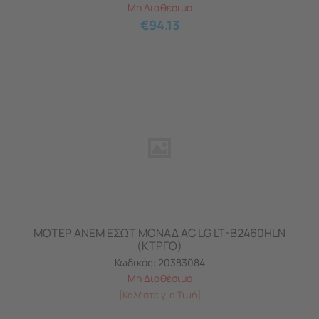
Μη Διαθέσιμο
€
94.13
ΜΟΤΕΡ ΑΝΕΜ ΕΣΩΤ ΜΟΝΑΔ AC LG LT-B2460HLN
(ΚΤΡΓΘ)
Κωδικός:
20383084
Μη Διαθέσιμο
[Καλέστε για Τιμή]