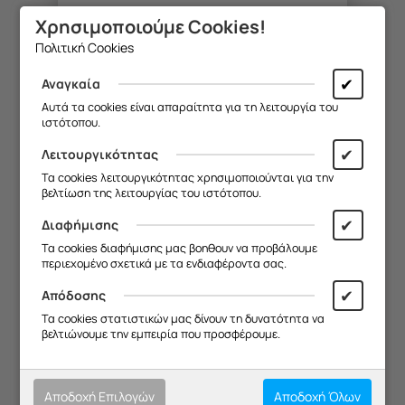
Χρησιμοποιούμε Cookies!
Θα θέλαμε να σας ενημερώσουμε ότι
Πολιτική Cookies
η επιχείρησή μας θα παραμείνει
κλειστή από
13/08 έως και 18/08
,
✔
Αναγκαία
λόγω καλοκαιρινών διακοπών.
Αυτά τα cookies είναι απαραίτητα για τη λειτουργία του
ιστότοπου.
Θα είμαστε ξανά κοντά σας από
19/08
.
✔
Λειτουργικότητας
ΠΥΚΝΩΤΗΣ 4,0mF AC LG LT-B2460HLN
Σας ευχαριστούμε για την
Τα cookies λειτουργικότητας χρησιμοποιούνται για την
κατανόηση και σας ευχόμαστε καλό
βελτίωση της λειτουργίας του ιστότοπου.
Κωδικός:
καλοκαίρι!
20383416
✔
Διαφήμισης
Μη Διαθέσιμο
Θα θέλαμε να σας ενημερώσουμε ότι
€
14.57
Τα cookies διαφήμισης μας βοηθουν να προβάλουμε
η επιχείρησή μας θα παραμείνει
περιεχομένο σχετικά με τα ενδιαφέροντα σας.
κλειστή από
13/08 έως και 18/08
,
λόγω καλοκαιρινών διακοπών.
✔
Απόδοσης
Θα είμαστε ξανά κοντά σας από
Τα cookies στατιστικών μας δίνουν τη δυνατότητα να
19/08
.
βελτιώνουμε την εμπειρία που προσφέρουμε.
Σας ευχαριστούμε για την
κατανόηση και σας ευχόμαστε καλό
καλοκαίρι!
Αποδοχή Επιλογών
Αποδοχή Όλων