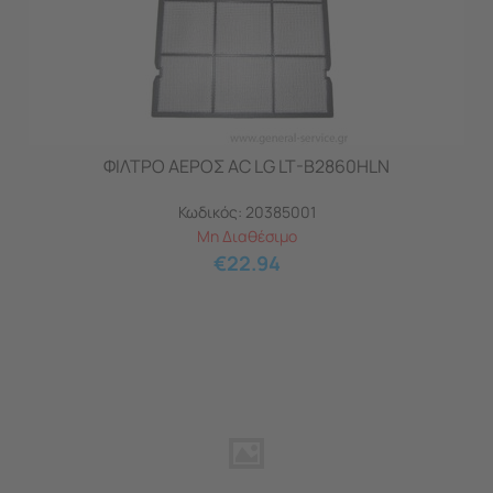
ΦΙΛΤΡΟ ΑΕΡΟΣ AC LG LT-B2860HLΝ
Κωδικός:
20385001
Μη Διαθέσιμο
€
22.94