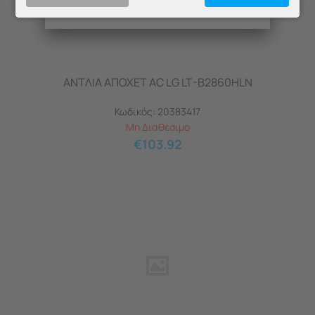
ΑΝΤΛΙΑ ΑΠΟΧΕΤ AC LG LT-B2860HLN
Κωδικός:
20383417
Μη Διαθέσιμο
€
103.92