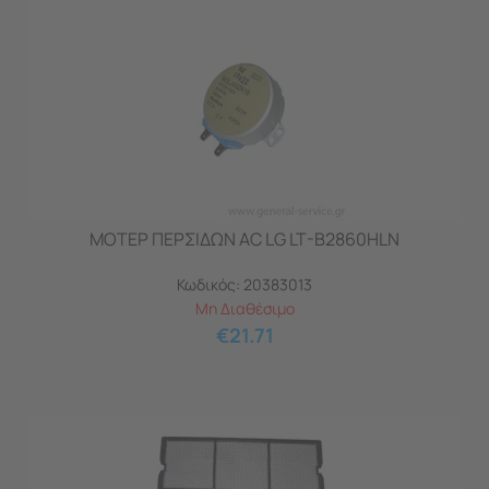
ΜΟΤΕΡ ΠΕΡΣΙΔΩΝ AC LG LT-B2860HLΝ
Κωδικός:
20383013
Μη Διαθέσιμο
€
21.71