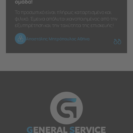
ομάδα!
Το προσωπικό είναι πλήρως καταρτισμένο και
φιλικό. Έμεινα απόλυτα ικανοποιημένος από την
εξυπηρέτηση και την ταχύτητα της επισκευής!
Αποστόλης Μητρόπουλος Αθήνα
G
ENERAL
S
ERVICE