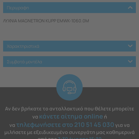
Περιγραφη
ΛΥΧΝΙΑ MAGNETRON KUPP EMWK-1060.0Μ
Χαρακτηριστικά
Συμβατά μοντέλα
Αν δεν βρήκατε το ανταλλακτικό που θέλετε μπορείτε
κάνετε αίτημα online
να
ή
τηλεφωνήσετε στο 210 51 45 030
να
για να
μιλήσετε με εξειδικευμένο συνεργάτη μας καθημερινά
από της
7:30 έως της 15:30