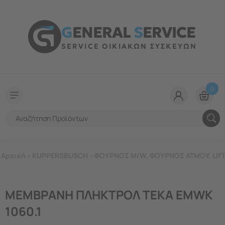
G
ENERAL
S
ERVICE
SERVICE ΟΙΚΙΑΚΩΝ ΣΥΣΚΕΥΩΝ
0
Αρχική
>
KUPPERSBUSCH
>
ΦΟΥΡΝΟΣ M/W, ΦΟΥΡΝΟΣ ΑΤΜΟΥ, LIF
ΜΕΜΒΡΑΝΗ ΠΛΗΚΤΡΟΛ TEKA EMWK
1060.1