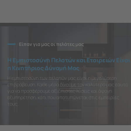
Είπαν για μας οι πελάτες μας
Η Εμπιστοσύνη Πελατών και Εταιρειών Είναι
η Κινητήριος Δύναμή Μας
Η εμπιστοσύνη των πελατών μας είναι η μεγαλύτερη
επιβράβευση. Κάθε μέρα δίνουμε τον καλύτερό μας εαυτό
για να προσφέρουμε αξιόπιστες λύσεις και άψογη
εξυπηρέτηση, κάτι που αποτυπώνεται στις εμπειρίες
τους.