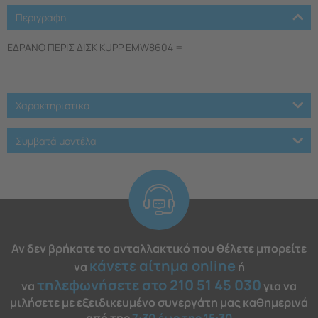
Περιγραφη
ΕΔΡΑΝΟ ΠΕΡΙΣ ΔΙΣΚ KUPP EMW8604 =
Χαρακτηριστικά
Συμβατά μοντέλα
Αν δεν βρήκατε το ανταλλακτικό που θέλετε μπορείτε
κάνετε αίτημα online
να
ή
τηλεφωνήσετε στο 210 51 45 030
να
για να
μιλήσετε με εξειδικευμένο συνεργάτη μας καθημερινά
από της
7:30 έως της 15:30