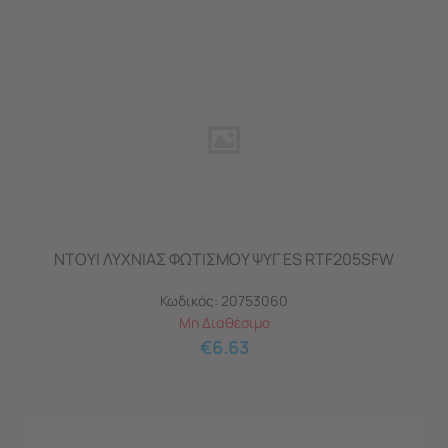
ΝΤΟΥΙ ΛΥΧΝΙΑΣ ΦΩΤΙΣΜΟΥ ΨΥΓ ES RTF205SFW
Κωδικός:
20753060
Μη Διαθέσιμο
€
6.63