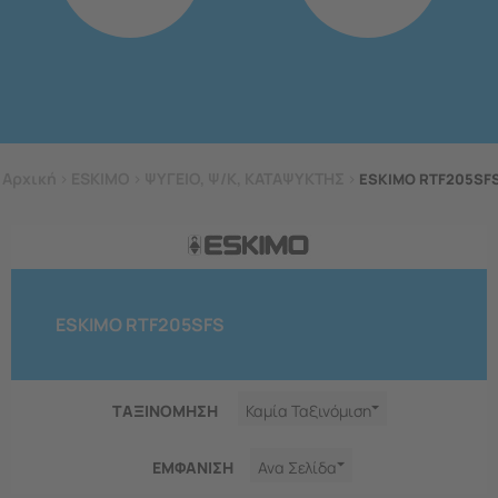
Αρχική
>
ESKIMO
>
ΨΥΓΕΙΟ, Ψ/Κ, ΚΑΤΑΨΥΚΤΗΣ
>
ESKIMO RTF205SF
ESKIMO RTF205SFS
ΤΑΞΙΝΟΜΗΣΗ
Καμία Ταξινόμιση
ΕΜΦΑNΙΣΗ
Ανα Σελίδα