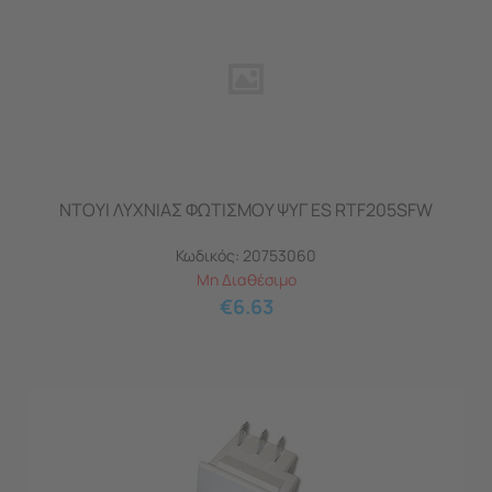
ΝΤΟΥΙ ΛΥΧΝΙΑΣ ΦΩΤΙΣΜΟΥ ΨΥΓ ES RTF205SFW
Κωδικός:
20753060
Μη Διαθέσιμο
€
6.63