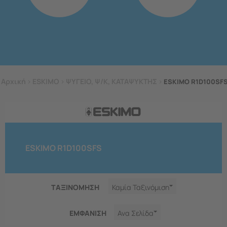
Αρχική
>
ESKIMO
>
ΨΥΓΕΙΟ, Ψ/Κ, ΚΑΤΑΨΥΚΤΗΣ
>
ESKIMO R1D100SF
ESKIMO R1D100SFS
ΤΑΞΙΝΟΜΗΣΗ
Καμία Ταξινόμιση
ΕΜΦΑNΙΣΗ
Ανα Σελίδα