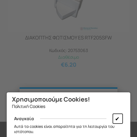
ΔΙΑΚΟΠΤΗΣ ΦΩΤΙΣΜΟΥ ES RTF205SFW
Κωδικός:
20753063
Διαθέσιμο
€
6.20
Χρησιμοποιούμε Cookies!
Θα θέλαμε να σας ενημερώσουμε ότι
Πολιτική Cookies
η επιχείρησή μας θα παραμείνει
κλειστή από
13/08 έως και 18/08
,
✔
Αναγκαία
λόγω καλοκαιρινών διακοπών.
Αυτά τα cookies είναι απαραίτητα για τη λειτουργία του
ιστότοπου.
Θα είμαστε ξανά κοντά σας από