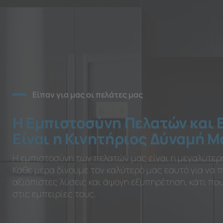
Είπαν για μας οι πελάτες μας
Η Εμπιστοσύνη Πελατών και 
Είναι η Κινητήριος Δύναμή Μ
Η εμπιστοσύνη των πελατών μας είναι η μεγαλύτερ
Κάθε μέρα δίνουμε τον καλύτερό μας εαυτό για να
αξιόπιστες λύσεις και άψογη εξυπηρέτηση, κάτι π
στις εμπειρίες τους.