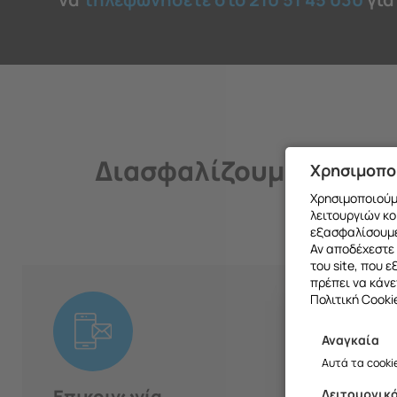
Διασφαλίζουμε την ποι
Χρησιμοπο
Χρησιμοποιούμε
λειτουργιών κο
εξασφαλίσουμε
Αν αποδέχεστε 
του site, που 
πρέπει να κάνε
Πολιτική Cooki
01
Αναγκαία
Θα θέλαμ
Αυτά τα cooki
Επικοινωνία
Λειτουργικ