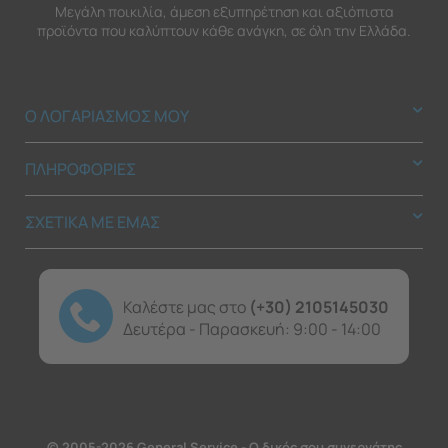
Μεγάλη ποικιλία, άμεση εξυπηρέτηση και αξιόπιστα
προϊόντα που καλύπτουν κάθε ανάγκη, σε όλη την Ελλάδα.
Ο ΛΟΓΑΡΙΑΣΜΟΣ ΜΟΥ
ΠΛΗΡΟΦΟΡΙΕΣ
ΣΧΕΤΙΚΑ ΜΕ ΕΜΑΣ
Καλέστε μας στο
(+30) 2105145030
Δευτέρα - Παρασκευή: 9:00 - 14:00
© 2005-2026 General Service - Ο δικός σου συνεργάτης