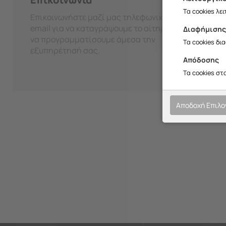
Σ
Τα cookies λε
Επικοινωνήστε μαζί μας τηλεφωνικά ή μέσω
email για να καταγράψουμε το αίτημά σας και
Διαφήμιση
να προγραμματίσουμε άμεσα την
Τα cookies δι
εξυπηρέτησή σας.
Απόδοσης
Τα cookies στ
Αποδοχή Επιλ