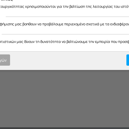
ας ευχαριστούμε για την κατανόηση και σας ευχόμαστε καλό καλοκαίρ
ιτουργικότητας χρησιμοποιούνται για την βελτίωση της λειτουργίας του ιστό
Οι τεχνικοί μας αναλύουν το πρόβλημα με
ακρίβεια, αξιοποιώντας την εμπειρία και την
ς
τεχνογνωσία τους για να προτείνουν τη
αφήμισης μας βοηθουν να προβάλουμε περιεχομένο σχετικά με τα ενδιαφέρο
βέλτιστη λύση.
ατιστικών μας δίνουν τη δυνατότητα να βελτιώνουμε την εμπειρία που προσ
ογών