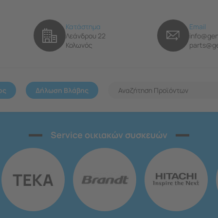
Κατάστημα
Email
Λεάνδρου 22
info@gen
Κολωνός
parts@ge
ος
Δήλωση Βλάβης
Service οικιακών συσκευών