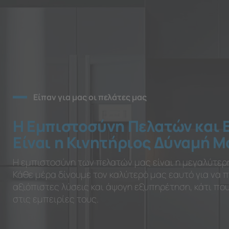
Είπαν για μας οι πελάτες μας
Η Εμπιστοσύνη Πελατών και 
Είναι η Κινητήριος Δύναμή Μ
Η εμπιστοσύνη των πελατών μας είναι η μεγαλύτερ
Κάθε μέρα δίνουμε τον καλύτερό μας εαυτό για να
αξιόπιστες λύσεις και άψογη εξυπηρέτηση, κάτι π
στις εμπειρίες τους.