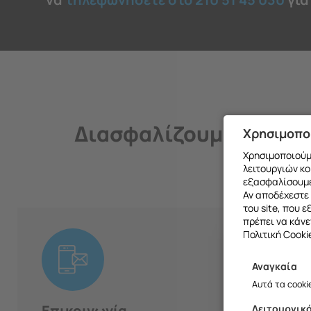
Διασφαλίζουμε την ποι
Χρησιμοπο
Χρησιμοποιούμε
λειτουργιών κο
εξασφαλίσουμε
Αν αποδέχεστε 
του site, που 
πρέπει να κάνε
Πολιτική Cooki
01
Αναγκαία
Θα θέλαμ
Αυτά τα cooki
Επικοινωνία
Λειτουργικ