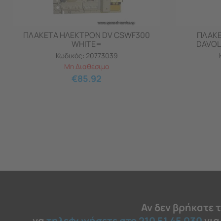
ΠΛΑΚΕΤΑ ΗΛΕΚΤΡΟΝ DV CSWF300
ΠΛΑΚΕ
WHITE=
DAVOL
Κωδικός:
20773039
Μη Διαθέσιμο
€
85.92
Αν δεν βρήκατε 
να
τηλεφωνήσετε στο 210 51 45 030
για