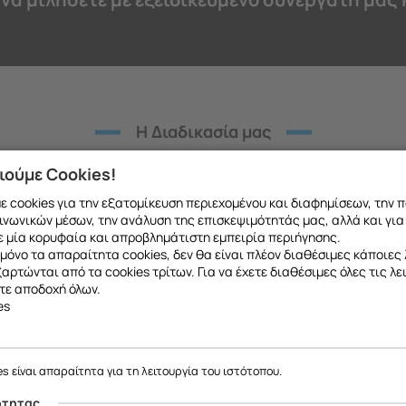
H Διαδικασία μας
οτική εξυπηρέτηση σε κάθε στ
ιούμε Cookies!
υπευθυνότητα.
 cookies για την εξατομίκευση περιεχομένου και διαφημίσεων, την 
ινωνικών μέσων, την ανάλυση της επισκεψιμότητάς μας, αλλά και για
 μία κορυφαία και απροβλημάτιστη εμπειρία περιήγησης.
μόνο τα απαραίτητα cookies, δεν θα είναι πλέον διαθέσιμες κάποιες 
εξαρτώνται από τα cookies τρίτων. Για να έχετε διαθέσιμες όλες τις λε
τε αποδοχή όλων.
es
02
ε να σας ενημερώσουμε ότι η επιχείρησή μας θα παραμείνει κλειστή
έως και 18/08
, λόγω καλοκαιρινών διακοπών.
es είναι απαραίτητα για τη λειτουργία του ιστότοπου.
Θα είμαστε ξανά κοντά σας από
19/08
.
Διάγνωση προβλήματος
ότητας