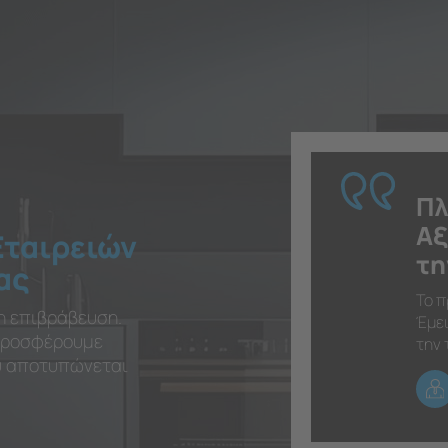
Πλ
Αξ
Εταιρειών
τη
ας
Το π
η επιβράβευση.
Έμει
 προσφέρουμε
την 
ου αποτυπώνεται