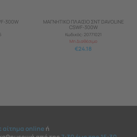
WF-300W
ΜΑΓΝΗΤΙΚΟ ΠΛΑΙΣΙΟ ΣΝΤ DAVOLINE
CSWF-300W
6
Κωδικός:
20771021
Μη Διαθέσιμο
€
24.18
ε αίτημα online
ή
 καθημερινά από της
7:30 έως της 15:30