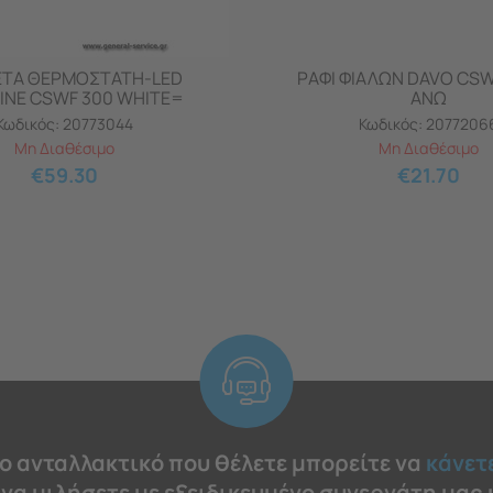
ΤΑ ΘΕΡΜΟΣΤΑΤΗ-LED
ΡΑΦΙ ΦΙΑΛΩΝ DAVO CS
INE CSWF 300 WHITE=
ΑΝΩ
Κωδικός:
20773044
Κωδικός:
2077206
Μη Διαθέσιμο
Μη Διαθέσιμο
€
59.30
€
21.70
το ανταλλακτικό που θέλετε μπορείτε να
κάνετ
 να μιλήσετε με εξειδικευμένο συνεργάτη μας