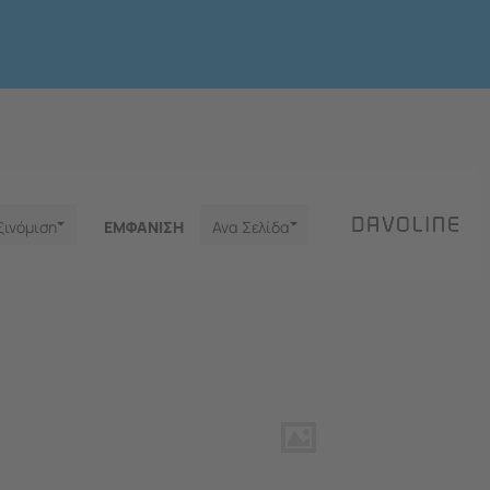
ξινόμιση
ΕΜΦΑNΙΣΗ
Ανα Σελίδα