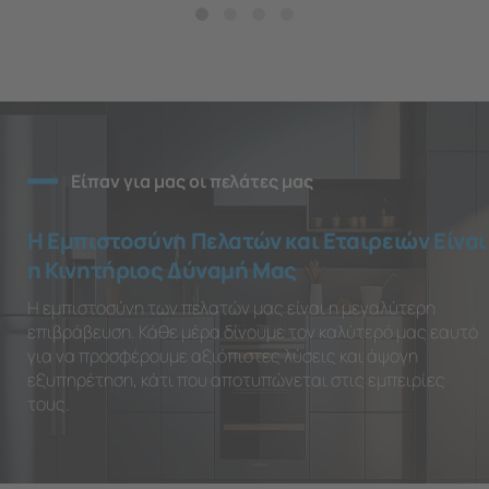
Είπαν για μας οι πελάτες μας
Η Εμπιστοσύνη Πελατών και Εταιρειών Είναι
η Κινητήριος Δύναμή Μας
Η εμπιστοσύνη των πελατών μας είναι η μεγαλύτερη
επιβράβευση. Κάθε μέρα δίνουμε τον καλύτερό μας εαυτό
για να προσφέρουμε αξιόπιστες λύσεις και άψογη
εξυπηρέτηση, κάτι που αποτυπώνεται στις εμπειρίες
τους.