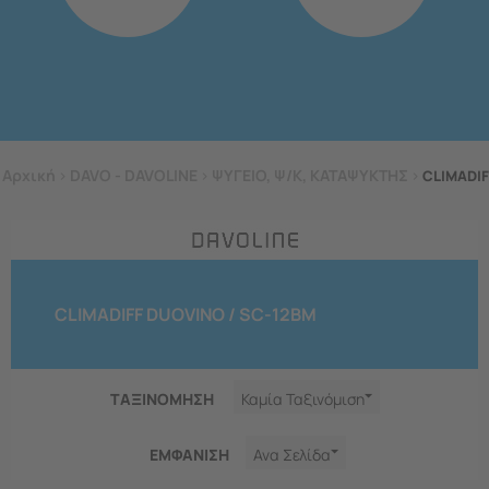
Αρχική
>
DAVO - DAVOLINE
>
ΨΥΓΕΙΟ, Ψ/Κ, ΚΑΤΑΨΥΚΤΗΣ
>
CLIMADIF
CLIMADIFF DUOVINO / SC-12BM
ΤΑΞΙΝΟΜΗΣΗ
Καμία Ταξινόμιση
ΕΜΦΑNΙΣΗ
Ανα Σελίδα