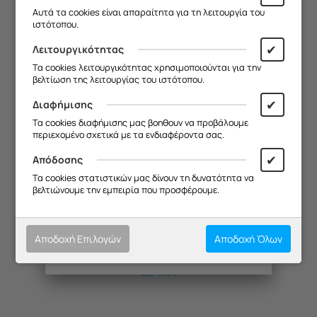
€
23.13
λόγω καλοκαιρινών διακοπών.
Αυτά τα cookies είναι απαραίτητα για τη λειτουργία του
ιστότοπου.
Θα είμαστε ξανά κοντά σας από
19/08
.
✔
Λειτουργικότητας
Σας ευχαριστούμε για την
Τα cookies λειτουργικότητας χρησιμοποιούνται για την
κατανόηση και σας ευχόμαστε καλό
βελτίωση της λειτουργίας του ιστότοπου.
καλοκαίρι!
✔
Διαφήμισης
Θα θέλαμε να σας ενημερώσουμε ότι
Τα cookies διαφήμισης μας βοηθουν να προβάλουμε
η επιχείρησή μας θα παραμείνει
περιεχομένο σχετικά με τα ενδιαφέροντα σας.
κλειστή από
13/08 έως και 18/08
,
λόγω καλοκαιρινών διακοπών.
✔
Απόδοσης
Θα είμαστε ξανά κοντά σας από
Τα cookies στατιστικών μας δίνουν τη δυνατότητα να
19/08
.
βελτιώνουμε την εμπειρία που προσφέρουμε.
ΜΟΤΕΡ ΑΝΕΜ CLIMADIFF DUOVINO MC3 ΠΛΗΡΕΣ
Σας ευχαριστούμε για την
κατανόηση και σας ευχόμαστε καλό
καλοκαίρι!
Κωδικός:
20373018
Αποδοχή Επιλογών
Αποδοχή Όλων
Μη Διαθέσιμο
€
24.37