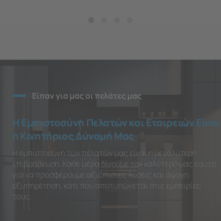
Είπαν για μας οι πελάτες μας
Η Εμπιστοσύνη Πελατών και Εταιρειών Είναι
η Κινητήριος Δύναμή Μας
Η εμπιστοσύνη των πελατών μας είναι η μεγαλύτερη
επιβράβευση. Κάθε μέρα δίνουμε τον καλύτερό μας εαυτό
για να προσφέρουμε αξιόπιστες λύσεις και άψογη
εξυπηρέτηση, κάτι που αποτυπώνεται στις εμπειρίες
τους.