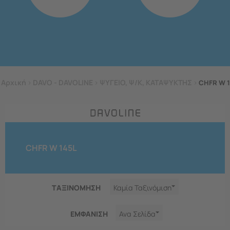
Αρχική
>
DAVO - DAVOLINE
>
ΨΥΓΕΙΟ, Ψ/Κ, ΚΑΤΑΨΥΚΤΗΣ
>
CHFR W 
CHFR W 145L
ΤΑΞΙΝΟΜΗΣΗ
Καμία Ταξινόμιση
ΕΜΦΑNΙΣΗ
Ανα Σελίδα