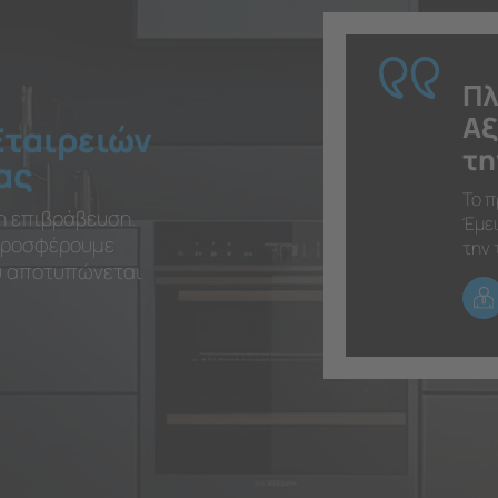
Πλ
Αξ
Εταιρειών
τη
ας
Το π
η επιβράβευση.
Έμει
 προσφέρουμε
την 
ου αποτυπώνεται