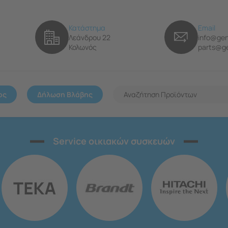
Κατάστημα
Email
Λεάνδρου 22
info@gen
Κολωνός
parts@ge
ος
Δήλωση Βλάβης
Service οικιακών συσκευών