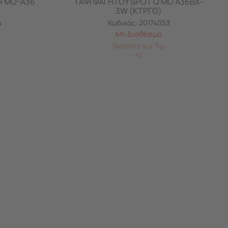
R MO-A36
ΤΑΨΙ ΦΑΓΗΤΟΥ SPOT Q MO A36BX-
3W (ΚΤΡΓΘ)
4
Κωδικός:
20174053
Μη Διαθέσιμο
[Καλέστε για Τιμ
ή]