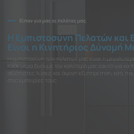
Είπαν για μας οι πελάτες μας
Η Εμπιστοσύνη Πελατών και 
Είναι η Κινητήριος Δύναμή Μ
Η εμπιστοσύνη των πελατών μας είναι η μεγαλύτερ
Κάθε μέρα δίνουμε τον καλύτερό μας εαυτό για να
αξιόπιστες λύσεις και άψογη εξυπηρέτηση, κάτι π
στις εμπειρίες τους.