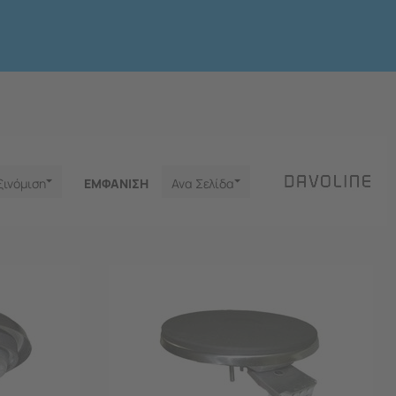
ξινόμιση
ΕΜΦΑNΙΣΗ
Ανα Σελίδα