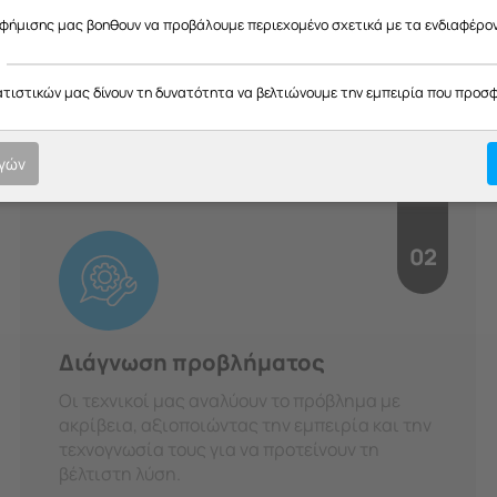
H Διαδικασία μας
αφήμισης μας βοηθουν να προβάλουμε περιεχομένο σχετικά με τα ενδιαφέρο
οτική εξυπηρέτηση σε κάθε στ
ατιστικών μας δίνουν τη δυνατότητα να βελτιώνουμε την εμπειρία που προσ
υπευθυνότητα.
ογών
02
Διάγνωση προβλήματος
Οι τεχνικοί μας αναλύουν το πρόβλημα με
ακρίβεια, αξιοποιώντας την εμπειρία και την
τεχνογνωσία τους για να προτείνουν τη
βέλτιστη λύση.