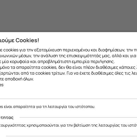
ιούμε Cookies!
 cookies για την εξατομίκευση περιεχομένου και διαφημίσεων, την 
ινωνικών μέσων, την ανάλυση της επισκεψιμότητάς μας, αλλά και για
 μία κορυφαία και απροβλημάτιστη εμπειρία περιήγησης.
μόνο τα απαραίτητα cookies, δεν θα είναι πλέον διαθέσιμες κάποιες 
εξαρτώνται από τα cookies τρίτων. Για να έχετε διαθέσιμες όλες τις λε
τε αποδοχή όλων.
es
το ανταλλακτικό που θέλετε μπορείτε να
κάνετ
 να μιλήσετε με εξειδικευμένο συνεργάτη μας
ε να σας ενημερώσουμε ότι η επιχείρησή μας θα παραμείνει κλειστή
έως και 18/08
, λόγω καλοκαιρινών διακοπών.
es είναι απαραίτητα για τη λειτουργία του ιστότοπου.
Θα είμαστε ξανά κοντά σας από
19/08
.
ότητας
ας ευχαριστούμε για την κατανόηση και σας ευχόμαστε καλό καλοκαίρ
ιτουργικότητας χρησιμοποιούνται για την βελτίωση της λειτουργίας του ιστό
ς