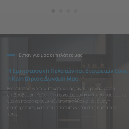
Είπαν για μας οι πελάτες μας
Η Εμπιστοσύνη Πελατών και Εταιρειών Είναι
η Κινητήριος Δύναμή Μας
Η εμπιστοσύνη των πελατών μας είναι η μεγαλύτερη
επιβράβευση. Κάθε μέρα δίνουμε τον καλύτερό μας εαυτό
για να προσφέρουμε αξιόπιστες λύσεις και άψογη
εξυπηρέτηση, κάτι που αποτυπώνεται στις εμπειρίες
τους.