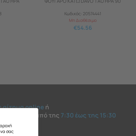
 TAU HPA
ΦΟΥΓΑΡΟ ΚΑΤΩ DAVO TAU HPA 90
8
Κωδικός:
20574441
Μη Διαθέσιμο
€
54.56
ε αίτημα online
ή
 καθημερινά από της
7:30 έως της 15:30
παροχή
 να σας