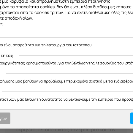
 μία κορυφαία και απροβλημάτιστη εμπειρία περιήγησης.
μόνο τα απαραίτητα cookies, δεν θα είναι πλέον διαθέσιμες κάποιες 
εξαρτώνται από τα cookies τρίτων. Για να έχετε διαθέσιμες όλες τις λε
τε αποδοχή όλων.
H Διαδικασία μας
es
οτική εξυπηρέτηση σε κάθε στ
ε να σας ενημερώσουμε ότι η επιχείρησή μας θα παραμείνει κλειστή
έως και 18/08
, λόγω καλοκαιρινών διακοπών.
es είναι απαραίτητα για τη λειτουργία του ιστότοπου.
υπευθυνότητα.
Θα είμαστε ξανά κοντά σας από
19/08
.
ότητας
ας ευχαριστούμε για την κατανόηση και σας ευχόμαστε καλό καλοκαίρ
ιτουργικότητας χρησιμοποιούνται για την βελτίωση της λειτουργίας του ιστό
ς
αφήμισης μας βοηθουν να προβάλουμε περιεχομένο σχετικά με τα ενδιαφέρο
02
ατιστικών μας δίνουν τη δυνατότητα να βελτιώνουμε την εμπειρία που προσ
Διάγνωση προβλήματος
ογών
Οι τεχνικοί μας αναλύουν το πρόβλημα με
ακρίβεια, αξιοποιώντας την εμπειρία και την