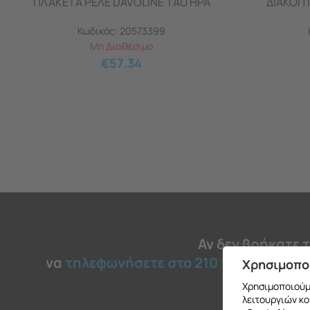
ΠΛΑΚΕΤΑ ΡΕΛΕ DAVOLINE TAU HPA
ΔΙΑΚΟΠΤ
Κωδικός:
20573399
Μη Διαθέσιμο
€
57.34
Αν δεν βρήκατε 
να
τηλεφωνήσετε στο 210 51 45 030
για
Χρησιμοπο
Χρησιμοποιούμε
λειτουργιών κο