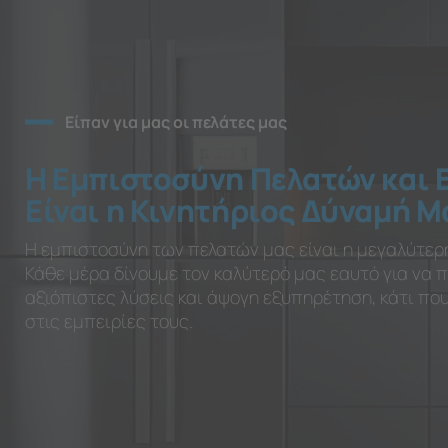
Είπαν για μας οι πελάτες μας
Η Εμπιστοσύνη Πελατών και 
Είναι η Κινητήριος Δύναμή Μ
Η εμπιστοσύνη των πελατών μας είναι η μεγαλύτερ
Κάθε μέρα δίνουμε τον καλύτερό μας εαυτό για να
αξιόπιστες λύσεις και άψογη εξυπηρέτηση, κάτι π
στις εμπειρίες τους.