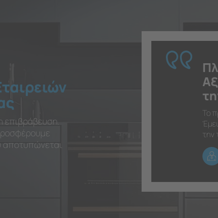
Πλ
Αξ
Εταιρειών
τη
ας
Το π
η επιβράβευση.
Έμει
 προσφέρουμε
την 
ου αποτυπώνεται