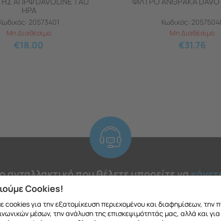
ΗΣ ΑΠΡΦ DAVOLINE TAU
ΦΙΛΤΡΟ ΑΝΘΡΑΚΑ DAVO
HPA
Κωδικός:
20573401
Κωδικός:
2057504
Μη Διαθέσιμο
Μη Διαθέσιμο
€
18.00
€
31.76
το ανταλλακτικό που θέλετε μπορείτε να
κάνετ
 να μιλήσετε με εξειδικευμένο συνεργάτη μας
ιούμε Cookies!
 cookies για την εξατομίκευση περιεχομένου και διαφημίσεων, την 
ινωνικών μέσων, την ανάλυση της επισκεψιμότητάς μας, αλλά και για