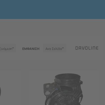
ξινόμιση
ΕΜΦΑNΙΣΗ
Ανα Σελίδα