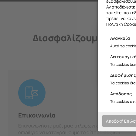
εξασφαλίσουμε
Αν αποδέχεστε 
του site, που 
πρέπει να κάνε
Πολιτική Cooki
Διασφαλίζουμε την ποι
Αναγκαία
Θα θέλαμ
Αυτά τα cooki
Λειτουργικ
Σ
Τα cookies λε
Διαφήμιση
Τα cookies δι
01
Απόδοσης
Τα cookies στ
Επικοινωνία
Αποδοχή Επιλ
Επικοινωνήστε μαζί μας τηλεφωνικά ή μέσω
email για να καταγράψουμε το αίτημά σας και