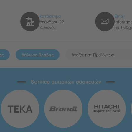
Κατάστημα
Email
Λεάνδρου 22
info@gen
Κολωνός
parts@ge
ος
Δήλωση Βλάβης
Service οικιακών συσκευών