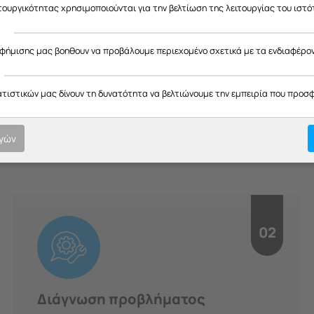
ας ευχαριστούμε για την κατανόηση και σας ευχόμαστε καλό καλοκαίρ
ιτουργικότητας χρησιμοποιούνται για την βελτίωση της λειτουργίας του ιστό
ς
αφήμισης μας βοηθουν να προβάλουμε περιεχομένο σχετικά με τα ενδιαφέρο
H Διαδικασία μας
ατιστικών μας δίνουν τη δυνατότητα να βελτιώνουμε την εμπειρία που προσ
οτική εξυπηρέτηση σε κάθε στ
ογών
υπευθυνότητα.
02
Διάγνωση προβλήματος