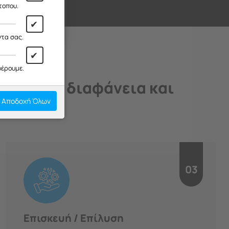
ι!
τοπου.
✔
ντα σας.
✔
φέρουμε.
άδιο, με διαφάνεια και
Αποδοχή Όλων
03
Επισκευή / Επίλυση