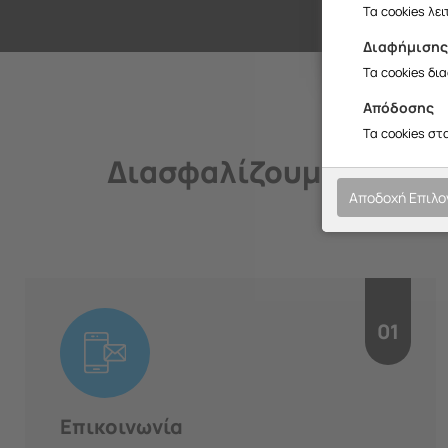
Σ
Τα cookies λε
Διαφήμιση
Τα cookies δι
Απόδοσης
Τα cookies στ
Διασφαλίζουμε την ποι
Αποδοχή Επιλ
01
Επικοινωνία