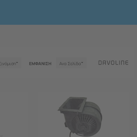
ξινόμιση
ΕΜΦΑNΙΣΗ
Ανα Σελίδα