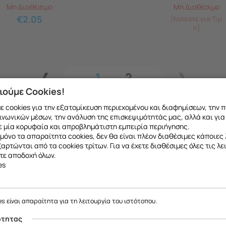
Μη Διαθέσιμο
Μη Διαθέσιμο
€
2.05
[Καλέστε για Τιμ
ή]
1
2
ιούμε Cookies!
 cookies για την εξατομίκευση περιεχομένου και διαφημίσεων, την 
ινωνικών μέσων, την ανάλυση της επισκεψιμότητάς μας, αλλά και για
 μία κορυφαία και απροβλημάτιστη εμπειρία περιήγησης.
μόνο τα απαραίτητα cookies, δεν θα είναι πλέον διαθέσιμες κάποιες 
εξαρτώνται από τα cookies τρίτων. Για να έχετε διαθέσιμες όλες τις λε
τε αποδοχή όλων.
es
ε να σας ενημερώσουμε ότι η επιχείρησή μας θα παραμείνει κλειστή
το ανταλλακτικό που θέλετε μπορείτε να
κάνετ
έως και 18/08
, λόγω καλοκαιρινών διακοπών.
es είναι απαραίτητα για τη λειτουργία του ιστότοπου.
 να μιλήσετε με εξειδικευμένο συνεργάτη μας
Θα είμαστε ξανά κοντά σας από
19/08
.
ότητας