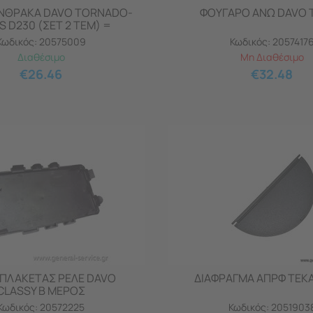
ΑΝΘΡΑΚΑ DAVO TORNADO-
ΦΟΥΓΑΡΟ ΑΝΩ DAVO T
 D230 (ΣΕΤ 2 ΤΕΜ) =
Κωδικός:
20575009
Κωδικός:
2057417
Διαθέσιμο
Μη Διαθέσιμο
€
26.46
€
32.48
ΠΛΑΚΕΤΑΣ ΡΕΛΕ DAVO
ΔΙΑΦΡΑΓΜΑ ΑΠΡΦ ΤΕΚΑ
CLASSY Β ΜΕΡΟΣ
Κωδικός:
20572225
Κωδικός:
2051903