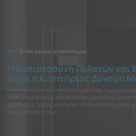
Είπαν για μας οι πελάτες μας
Η Εμπιστοσύνη Πελατών και 
Είναι η Κινητήριος Δύναμή Μ
Η εμπιστοσύνη των πελατών μας είναι η μεγαλύτερ
Κάθε μέρα δίνουμε τον καλύτερό μας εαυτό για να
αξιόπιστες λύσεις και άψογη εξυπηρέτηση, κάτι π
στις εμπειρίες τους.