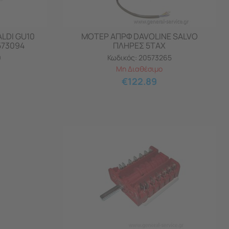
LDI GU10
ΜΟΤΕΡ ΑΠΡΦ DAVOLINE SALVO
573094
ΠΛΗΡΕΣ 5ΤΑΧ
9
Κωδικός:
20573265
Μη Διαθέσιμο
€
122.89