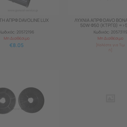
Η ΑΠΡΦ DAVOLINE LUX
ΛΥΧΝΙΑ ΑΠΡΦ DAVO BONA
50W Φ50 (ΚΤΡΓΘ) =>
Κωδικός:
20572196
Κωδικός:
2057311
Μη Διαθέσιμο
Μη Διαθέσιμο
€
8.05
[Καλέστε για Τιμ
ή]