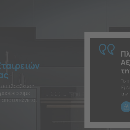
Πλ
Αξ
Εταιρειών
τη
ας
Το π
η επιβράβευση.
Έμει
 προσφέρουμε
την 
ου αποτυπώνεται