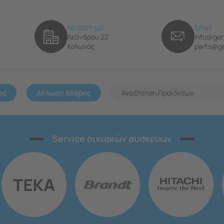
Κατάστημα
Email
Λεάνδρου 22
info@gen
Κολωνός
parts@ge
ος
Δήλωση Βλάβης
Service οικιακών συσκευών