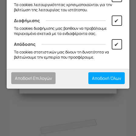
Σας ευχαριστούμε για την
Τα cookies λειτουργικότητας χρησιμοποιούνται για την
κατανόηση και σας ευχόμαστε καλό
βελτίωση της λειτουργίας του ιστότοπου.
καλοκαίρι!
✔
Διαφήμισης
Θα θέλαμε να σας ενημερώσουμε ότι
Τα cookies διαφήμισης μας βοηθουν να προβάλουμε
η επιχείρησή μας θα παραμείνει
περιεχομένο σχετικά με τα ενδιαφέροντα σας.
κλειστή από
13/08 έως και 18/08
,
λόγω καλοκαιρινών διακοπών.
✔
Απόδοσης
ΦΙΛΤΡΟ ΜΕΤΑΛΛΙΚΟ DAVO/KELVIN 0602MOL
Θα είμαστε ξανά κοντά σας από
Τα cookies στατιστικών μας δίνουν τη δυνατότητα να
ΚΑΣΕΤΑ (545X310mm)
19/08
.
βελτιώνουμε την εμπειρία που προσφέρουμε.
Κωδικός:
20574034
Σας ευχαριστούμε για την
Διαθέσιμο
κατανόηση και σας ευχόμαστε καλό
€
22.69
καλοκαίρι!
Αποδοχή Επιλογών
Αποδοχή Όλων