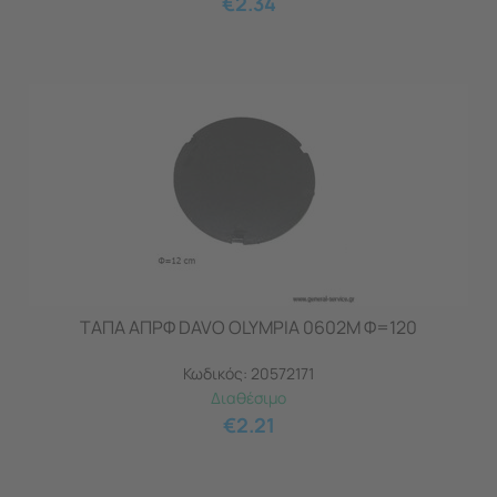
€
2.34
ΤΑΠΑ ΑΠΡΦ DAVO OLYMPIA 0602M Φ=120
Κωδικός:
20572171
Διαθέσιμο
€
2.21