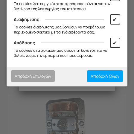
Σας ευχαριστούμε για την
Τα cookies λειτουργικότητας χρησιμοποιούνται για την
κατανόηση και σας ευχόμαστε καλό
βελτίωση της λειτουργίας του ιστότοπου.
καλοκαίρι!
✔
Διαφήμισης
Θα θέλαμε να σας ενημερώσουμε ότι
Τα cookies διαφήμισης μας βοηθουν να προβάλουμε
η επιχείρησή μας θα παραμείνει
περιεχομένο σχετικά με τα ενδιαφέροντα σας.
κλειστή από
13/08 έως και 18/08
,
λόγω καλοκαιρινών διακοπών.
✔
Απόδοσης
ΤΑΠΑ ΑΠΡΦ DAVO OLYMPIA 0602M Φ=120
Θα είμαστε ξανά κοντά σας από
Τα cookies στατιστικών μας δίνουν τη δυνατότητα να
19/08
.
βελτιώνουμε την εμπειρία που προσφέρουμε.
Κωδικός:
20572171
Σας ευχαριστούμε για την
Διαθέσιμο
κατανόηση και σας ευχόμαστε καλό
€
2.21
καλοκαίρι!
Αποδοχή Επιλογών
Αποδοχή Όλων