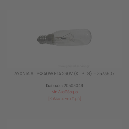
ΛΥΧΝΙΑ ΑΠΡΦ 40W E14 230V (ΚΤΡΓΘ) =>573507
Κωδικός:
20503049
Μη Διαθέσιμο
[Καλέστε για Τιμή]