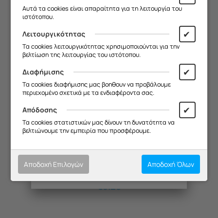
€
9.28
λόγω καλοκαιρινών διακοπών.
Αυτά τα cookies είναι απαραίτητα για τη λειτουργία του
ιστότοπου.
Θα είμαστε ξανά κοντά σας από
19/08
.
✔
Λειτουργικότητας
Σας ευχαριστούμε για την
Τα cookies λειτουργικότητας χρησιμοποιούνται για την
κατανόηση και σας ευχόμαστε καλό
βελτίωση της λειτουργίας του ιστότοπου.
καλοκαίρι!
✔
Διαφήμισης
Θα θέλαμε να σας ενημερώσουμε ότι
Τα cookies διαφήμισης μας βοηθουν να προβάλουμε
η επιχείρησή μας θα παραμείνει
περιεχομένο σχετικά με τα ενδιαφέροντα σας.
κλειστή από
13/08 έως και 18/08
,
λόγω καλοκαιρινών διακοπών.
✔
Απόδοσης
Θα είμαστε ξανά κοντά σας από
Τα cookies στατιστικών μας δίνουν τη δυνατότητα να
19/08
.
βελτιώνουμε την εμπειρία που προσφέρουμε.
ΦΤΕΡΩΤΗ ΑΠΡΦ DAVO AMALFI ΔΕΞ =
Σας ευχαριστούμε για την
κατανόηση και σας ευχόμαστε καλό
καλοκαίρι!
Κωδικός:
20572233
Αποδοχή Επιλογών
Αποδοχή Όλων
Μη Διαθέσιμο
€
9.28