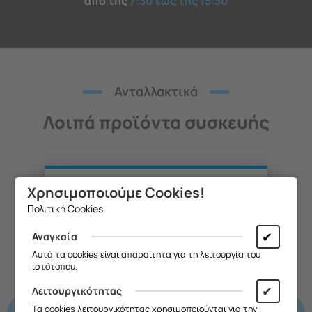
από της
7:30 έως της 15:30
Ανταλλακτικά
Λοιπά προϊόντα συσκευής
Χρησιμοποιούμε Cookies!
Θα θέλαμε να σας ενημερώσουμε ότι
Πολιτική Cookies
η επιχείρησή μας θα παραμείνει
κλειστή από
13/08 έως και 18/08
,
✔
Αναγκαία
λόγω καλοκαιρινών διακοπών.
Αυτά τα cookies είναι απαραίτητα για τη λειτουργία του
ιστότοπου.
Θα είμαστε ξανά κοντά σας από
19/08
.
✔
Λειτουργικότητας
Σας ευχαριστούμε για την
ΝΤΟΥΙ ΛΥΧΝΙΑΣ
Τα cookies λειτουργικότητας χρησιμοποιούνται για την