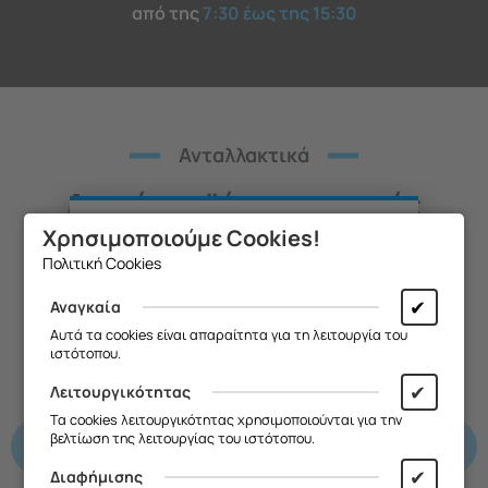
από της
7:30 έως της 15:30
Ανταλλακτικά
Λοιπά προϊόντα συσκευής
Χρησιμοποιούμε Cookies!
Θα θέλαμε να σας ενημερώσουμε ότι
Πολιτική Cookies
η επιχείρησή μας θα παραμείνει
κλειστή από
13/08 έως και 18/08
,
✔
Αναγκαία
λόγω καλοκαιρινών διακοπών.
Αυτά τα cookies είναι απαραίτητα για τη λειτουργία του
ιστότοπου.
Θα είμαστε ξανά κοντά σας από
Κ
19/08
.
✔
Λειτουργικότητας
Σας ευχαριστούμε για την
Τα cookies λειτουργικότητας χρησιμοποιούνται για την
κατανόηση και σας ευχόμαστε καλό
βελτίωση της λειτουργίας του ιστότοπου.
καλοκαίρι!
✔
Διαφήμισης
Θα θέλαμε να σας ενημερώσουμε ότι