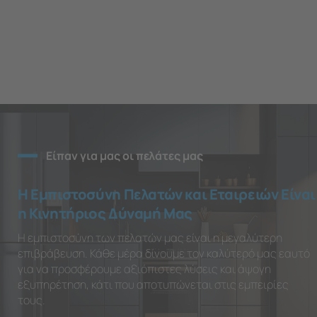
Είπαν για μας οι πελάτες μας
Η Εμπιστοσύνη Πελατών και Εταιρειών Είναι
η Κινητήριος Δύναμή Μας
Η εμπιστοσύνη των πελατών μας είναι η μεγαλύτερη
επιβράβευση. Κάθε μέρα δίνουμε τον καλύτερό μας εαυτό
για να προσφέρουμε αξιόπιστες λύσεις και άψογη
εξυπηρέτηση, κάτι που αποτυπώνεται στις εμπειρίες
τους.