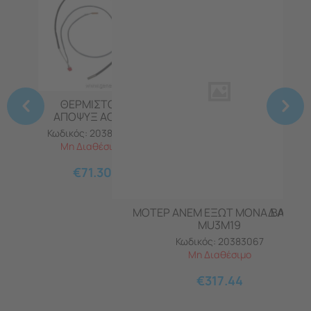
ΘΕΡΜΙΣΤΟΡ
ΑΠΟΨΥΞ AC LG
ΕΞΩΤ ΜΟΝΑΔΑΣ
Κωδικός:
20383060
Μη Διαθέσιμο
€
71.30
ΜΟΤΕΡ ΑΝΕΜ ΕΞΩΤ ΜΟΝΑΔ AC LG
ΒΑΛΒΙΔ
MU3M19
Κωδικός:
20383067
Κ
Μη Διαθέσιμο
€
317.44