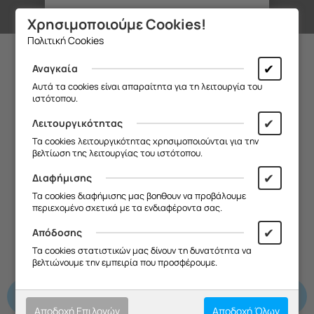
Χρησιμοποιούμε Cookies!
Θα θέλαμε να σας ενημερώσουμε ότι
Πολιτική Cookies
η επιχείρησή μας θα παραμείνει
κλειστή από
13/08 έως και 18/08
,
✔
Αναγκαία
Ανταλλακτικά
λόγω καλοκαιρινών διακοπών.
Αυτά τα cookies είναι απαραίτητα για τη λειτουργία του
ιστότοπου.
Θα είμαστε ξανά κοντά σας από
Λοιπά προϊόντα συσκευής
19/08
.
✔
Λειτουργικότητας
Σας ευχαριστούμε για την
Τα cookies λειτουργικότητας χρησιμοποιούνται για την
κατανόηση και σας ευχόμαστε καλό
βελτίωση της λειτουργίας του ιστότοπου.
καλοκαίρι!
✔
Διαφήμισης
Θα θέλαμε να σας ενημερώσουμε ότι
Τα cookies διαφήμισης μας βοηθουν να προβάλουμε
η επιχείρησή μας θα παραμείνει
περιεχομένο σχετικά με τα ενδιαφέροντα σας.
κλειστή από
13/08 έως και 18/08
,
Κ
λόγω καλοκαιρινών διακοπών.
✔
Απόδοσης
Θα είμαστε ξανά κοντά σας από
Τα cookies στατιστικών μας δίνουν τη δυνατότητα να
19/08
.
βελτιώνουμε την εμπειρία που προσφέρουμε.
Σας ευχαριστούμε για την
ΑΝΤΛΙΑ ΝΕΡΟΥ
κατανόηση και σας ευχόμαστε καλό
ΦΟΥΡΝ ΑΤΜΟΥ
καλοκαίρι!
Αποδοχή Επιλογών
Αποδοχή Όλων