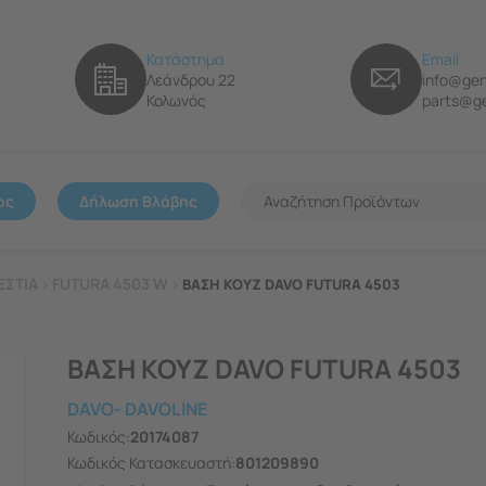
Κατάστημα
Email
Λεάνδρου 22
info@gen
Κολωνός
parts@ge
ος
Δήλωση Βλάβης
ΕΣΤΙΑ
>
FUTURA 4503 W
>
ΒΑΣΗ ΚΟΥΖ DAVO FUTURA 4503
ΒΑΣΗ ΚΟΥΖ DAVO FUTURA 4503
DAVO- DAVOLINE
Κωδικός:
20174087
Κωδικός Κατασκευαστή:
801209890