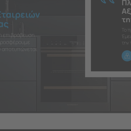
Πλ
Αξ
Εταιρειών
τη
ας
Το π
η επιβράβευση.
Έμει
 προσφέρουμε
την 
ου αποτυπώνεται