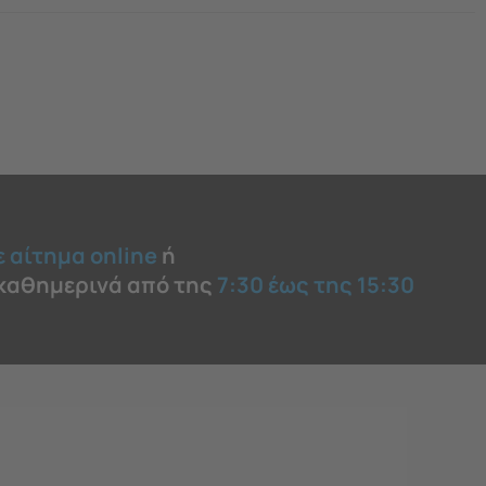
ε αίτημα online
ή
 καθημερινά από της
7:30 έως της 15:30