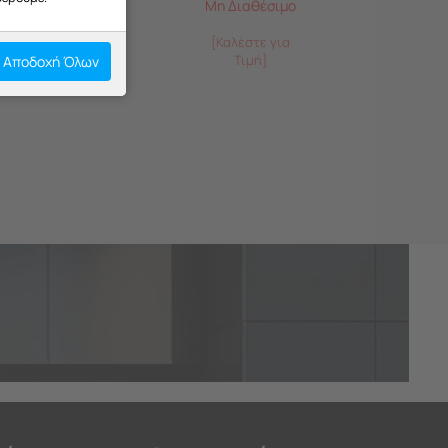
Μη Διαθέσιμο
[Καλέστε για
Τιμή]
Αποδοχή Όλων