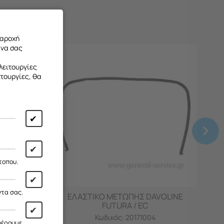
παροχή
 να σας
λειτουργίες
ιτουργίες, θα
✔
 από
13/08
✔
ι!
τοπου.
✔
ντα σας.
URA W =
ΕΛΑΣΤΙΚΟ ΜΕΤΩΠΗΣ DAVOLINE
FUTURA / EC
✔
Κωδικός:
20171004
φέρουμε.