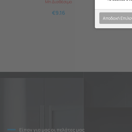
Μη Διαθέσιμο
€
9.16
Αποδοχή Επιλ
Είπαν για μας οι πελάτες μας