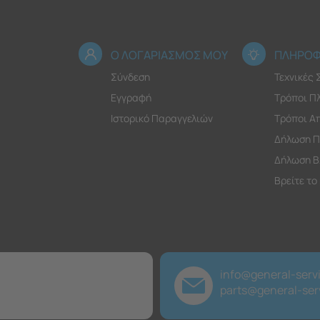
Ο ΛΟΓΑΡΙΑΣΜΟΣ ΜΟΥ
ΠΛΗΡΟΦ
Σύνδεση
Τεχνικές
Εγγραφή
Τρόποι Π
Ιστορικό Παραγγελιών
Τρόποι Α
Δήλωση Π
Δήλωση Β
Βρείτε το
info@general-servi
parts@general-serv