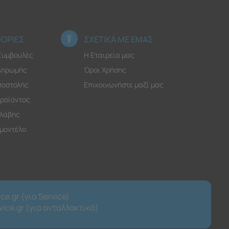
ΟΡΙΕΣ
ΣΧΕΤΙΚΑ ΜΕ ΕΜΑΣ
 Συμβουλές
Η Εταιρεία μας
ληρωμής
Όροι Χρήσης
ποστολής
Επικοινωνήστε μαζί μας
ροϊόντος
λάβης
 μοντέλο
ce.gr (για Service)
ice.gr (για ανταλλακτικά)