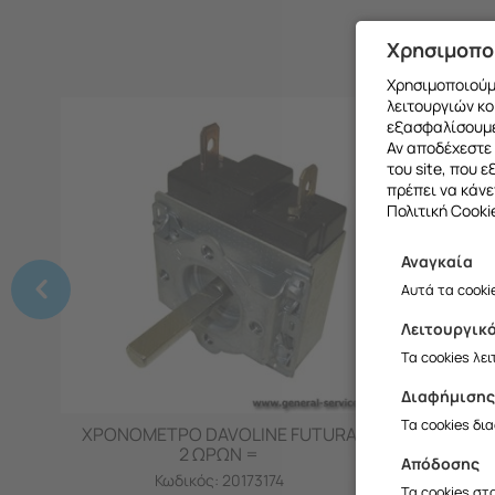
Χρησιμοπο
Χρησιμοποιούμε
λειτουργιών κο
εξασφαλίσουμε
Αν αποδέχεστε 
του site, που 
πρέπει να κάνε
Πολιτική Cooki
Αναγκαία
Θα θέλαμ
Αυτά τα cooki
Λειτουργικ
Σ
Τα cookies λε
Διαφήμιση
Τα cookies δι
ΧΡΟΝΟΜΕΤΡΟ DAVOLINE FUTURA
ΠΛΑΙΝΟ
2 ΩΡΩΝ =
Απόδοσης
Κωδικός:
20173174
Τα cookies στ