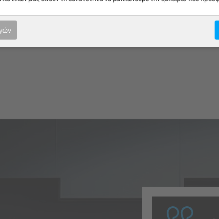
Μη Διαθέσιμο
Μη Διαθέσιμο
€
4.09
€
8.13
ογών