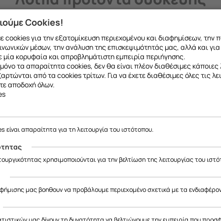
ιούμε Cookies!
 cookies για την εξατομίκευση περιεχομένου και διαφημίσεων, την 
ινωνικών μέσων, την ανάλυση της επισκεψιμότητάς μας, αλλά και για
 μία κορυφαία και απροβλημάτιστη εμπειρία περιήγησης.
μόνο τα απαραίτητα cookies, δεν θα είναι πλέον διαθέσιμες κάποιες 
εξαρτώνται από τα cookies τρίτων. Για να έχετε διαθέσιμες όλες τις λε
τε αποδοχή όλων.
es
ε να σας ενημερώσουμε ότι η επιχείρησή μας θα παραμείνει κλειστή
έως και 18/08
, λόγω καλοκαιρινών διακοπών.
es είναι απαραίτητα για τη λειτουργία του ιστότοπου.
Θα είμαστε ξανά κοντά σας από
19/08
.
ότητας
ας ευχαριστούμε για την κατανόηση και σας ευχόμαστε καλό καλοκαίρ
ιτουργικότητας χρησιμοποιούνται για την βελτίωση της λειτουργίας του ιστό
ς
αφήμισης μας βοηθουν να προβάλουμε περιεχομένο σχετικά με τα ενδιαφέρο
 ΚΟΥΖ DAVO 4503 ΛΕΥΚΟ
ΠΙΝΑΚΑΣ DAVO 4503 FUT
ΑΡΙΣΤ
Κωδικός:
20174113
Κωδικός:
20175022
ατιστικών μας δίνουν τη δυνατότητα να βελτιώνουμε την εμπειρία που προσ