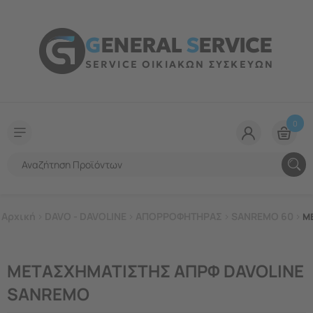
G
ENERAL
S
ERVICE
SERVICE ΟΙΚΙΑΚΩΝ ΣΥΣΚΕΥΩΝ
0
Αρχική
>
DAVO - DAVOLINE
>
ΑΠΟΡΡΟΦΗΤΗΡΑΣ
>
SANREMO 60
>
Μ
ΜΕΤΑΣΧΗΜΑΤΙΣΤΗΣ ΑΠΡΦ DAVOLINE
SANREMO