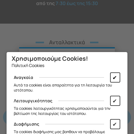
από της
7:30 έως της 15:30
Ανταλλακτικά
Λοιπά προϊόντα συσκευής
Χρησιμοποιούμε Cookies!
Θα θέλαμε να σας ενημερώσουμε ότι
Πολιτική Cookies
η επιχείρησή μας θα παραμείνει
κλειστή από
13/08 έως και 18/08
,
✔
Αναγκαία
λόγω καλοκαιρινών διακοπών.
Αυτά τα cookies είναι απαραίτητα για τη λειτουργία του
ιστότοπου.
Θα είμαστε ξανά κοντά σας από
19/08
.
✔
Λειτουργικότητας
Κ
Σας ευχαριστούμε για την
Τα cookies λειτουργικότητας χρησιμοποιούνται για την
κατανόηση και σας ευχόμαστε καλό
βελτίωση της λειτουργίας του ιστότοπου.
καλοκαίρι!
✔
Διαφήμισης
Θα θέλαμε να σας ενημερώσουμε ότι
Τα cookies διαφήμισης μας βοηθουν να προβάλουμε
η επιχείρησή μας θα παραμείνει