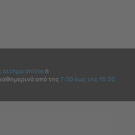
ε αίτημα online
ή
 καθημερινά από της
7:30 έως της 15:30