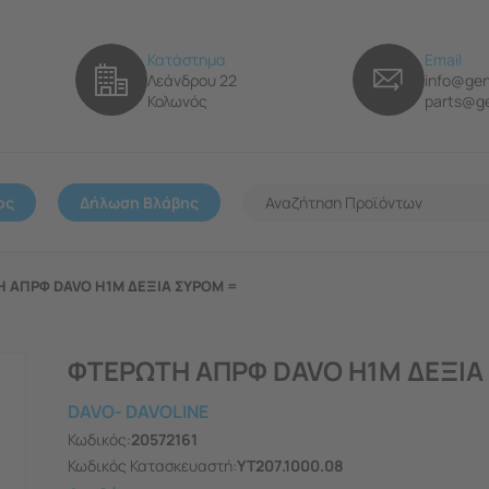
Κατάστημα
Email
Λεάνδρου 22
info@gen
Κολωνός
parts@ge
ος
Δήλωση Βλάβης
 ΑΠΡΦ DAVO H1M ΔΕΞΙΑ ΣΥΡΟΜ =
ΦΤΕΡΩΤΗ ΑΠΡΦ DAVO H1M ΔΕΞΙΑ
DAVO- DAVOLINE
Κωδικός:
20572161
Κωδικός Κατασκευαστή:
YT207.1000.08