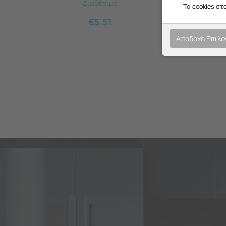
Διαθέσιμο
Τα cookies στ
€
5.51
Αποδοχή Επιλ