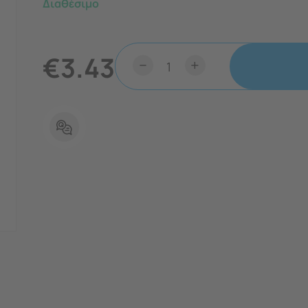
Διαθέσιμο
€
3.43
−
+