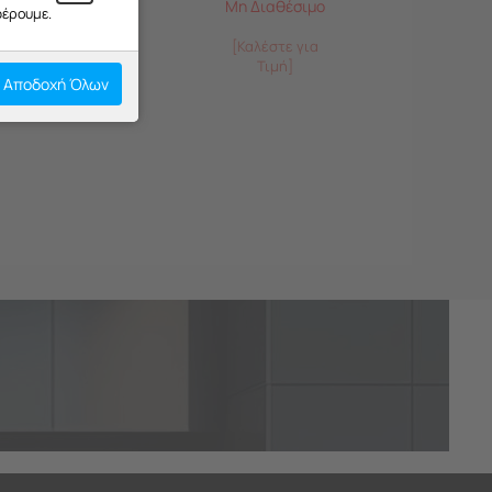
Μη Διαθέσιμο
φέρουμε.
[Καλέστε για
Τιμή]
Αποδοχή Όλων