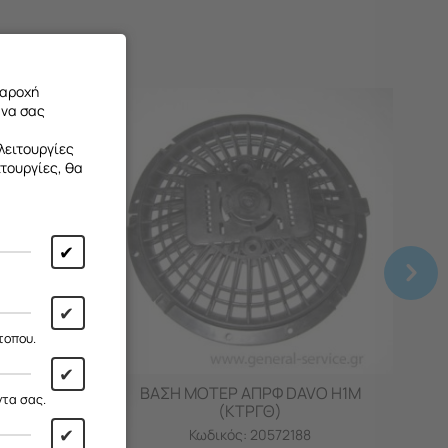
παροχή
 να σας
λειτουργίες
ιτουργίες, θα
✔
 από
13/08
✔
ι!
τοπου.
✔
M ΑΡΙΣΤ
ΒΑΣΗ ΜΟΤΕΡ ΑΠΡΦ DAVO H1M
ντα σας.
(ΚΤΡΓΘ)
✔
Κωδικός:
20572188