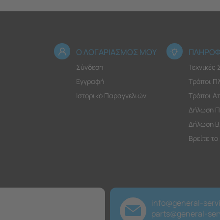
Ο ΛΟΓΑΡΙΑΣΜΟΣ ΜΟΥ
ΠΛΗΡΟΦ
Σύνδεση
Τεχνικές
Εγγραφή
Τρόποι Π
Ιστορικό Παραγγελιών
Τρόποι Α
Δήλωση Π
Δήλωση Β
Βρείτε το
info@general-servi
parts@general-serv