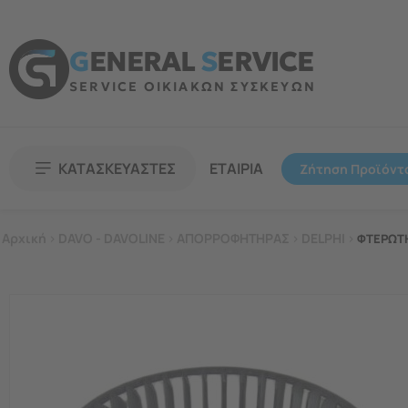
G
ENERAL
S
ERVICE
SERVICE ΟΙΚΙΑΚΩΝ ΣΥΣΚΕΥΩΝ
ΚΑΤΑΣΚΕΥΑΣΤΕΣ
ΕΤΑΙΡΙΑ
Ζήτηση Προϊόντ
Αρχική
>
DAVO - DAVOLINE
>
ΑΠΟΡΡΟΦΗΤΗΡΑΣ
>
DELPHI
>
ΦΤΕΡΩΤΗ