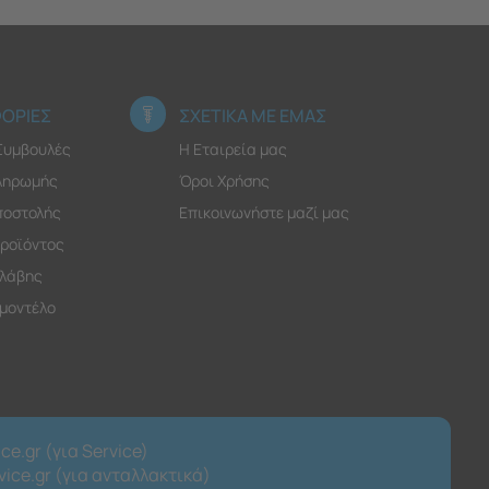
ΟΡΙΕΣ
ΣΧΕΤΙΚΑ ΜΕ ΕΜΑΣ
 Συμβουλές
Η Εταιρεία μας
ληρωμής
Όροι Χρήσης
ποστολής
Επικοινωνήστε μαζί μας
ροϊόντος
λάβης
 μοντέλο
ce.gr (για Service)
ice.gr (για ανταλλακτικά)