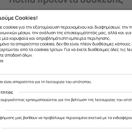
ιούμε Cookies!
 cookies για την εξατομίκευση περιεχομένου και διαφημίσεων, την 
ινωνικών μέσων, την ανάλυση της επισκεψιμότητάς μας, αλλά και για
 μία κορυφαία και απροβλημάτιστη εμπειρία περιήγησης.
μόνο τα απαραίτητα cookies, δεν θα είναι πλέον διαθέσιμες κάποιες 
εξαρτώνται από τα cookies τρίτων. Για να έχετε διαθέσιμες όλες τις λε
τε αποδοχή όλων.
es
ε να σας ενημερώσουμε ότι η επιχείρησή μας θα παραμείνει κλειστή
έως και 18/08
, λόγω καλοκαιρινών διακοπών.
es είναι απαραίτητα για τη λειτουργία του ιστότοπου.
Θα είμαστε ξανά κοντά σας από
19/08
.
ότητας
ας ευχαριστούμε για την κατανόηση και σας ευχόμαστε καλό καλοκαίρ
ιτουργικότητας χρησιμοποιούνται για την βελτίωση της λειτουργίας του ιστό
ς
 ΑΠΡΦ DAVO DELPHI (Φ116
ΦΤΕΡΩΤΗ ΑΠΡΦ DAVO H1
αφήμισης μας βοηθουν να προβάλουμε περιεχομένο σχετικά με τα ενδιαφέρο
mm)
ΣΥΡΟΜ =
Κωδικός:
20572348
Κωδικός:
20572136