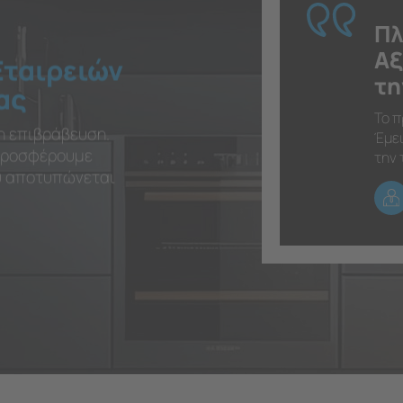
Πλ
Αξ
Εταιρειών
τη
ας
Το π
η επιβράβευση.
Έμει
 προσφέρουμε
την 
ου αποτυπώνεται